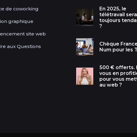
ce de coworking
En 2025, le
télétravail sera-
toujours tend
ion graphique
?
rencement site web
Chèque Franc
ire aux Questions
Num pour les 
500 € offerts. 
vous en profiti
pour vous met
au web ?